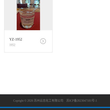
查看详情
联系我们
查看详情
联系我们
YZ-1952
1952
查看详情
联系我们
Copright © 2026 苏州云志化工有限公司
苏ICP备2023047181号-1