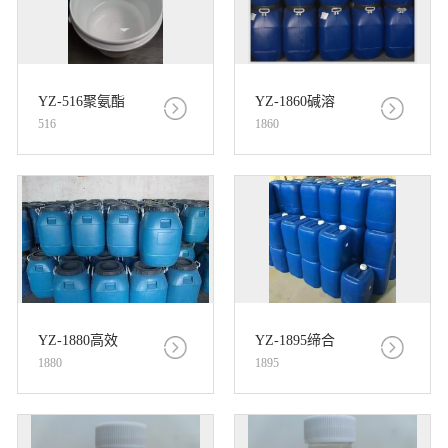
YZ-516聚氨酯
YZ-1860碱溶
516
1860
增稠剂
胀增稠剂
查看详情
联系我们
查看详情
联系我们
YZ-1880高效
YZ-1895缔合
1880
1895
增稠剂
增稠剂
查看详情
联系我们
查看详情
联系我们