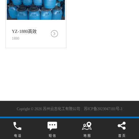
YZ-1880高效
1880
增稠剂
查看详情
联系我们
Copright © 2026 苏州云志化工有限公司
苏ICP备2023047181号-1
电 话
短 信
地 图
首 页